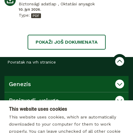
Biztonsági adatlap , Oktatási anyagok
10. јул 2026.
Type:
POKAŽI JOŠ DOKUMENATA
Povratak na vrh stranice
Genezis
Proizvodi, usluge
This website uses cookies
Katalog
This website uses cookies, which are automatically
downloaded to your computer for them to work
properly. You can leave unchecked of all other cookie