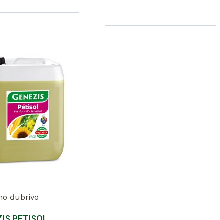
rno đubrivo
IS PETISOL