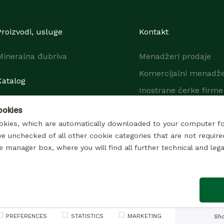
Proizvodi, usluge
Kontakt
Mineralna đubriva
Menadžeri prodaje
Komercijalni menadže
Katalog
Inostrane ćerke firme 
predstavništva
ookies
okies, which are automatically downloaded to your computer f
ve unchecked of all other cookie categories that are not require
e manager box, where you will find all further technical and lega
© 2026 © 2017 Sva prava zadržana
Impressum
Obaveštenje o privatnosti u vezi sa obradom podataka u marketinške svrh
rivatnosti u vezi sa obradom podataka dostavljenih putem kontakt formul
PREFERENCES
STATISTICS
MARKETING
Sh