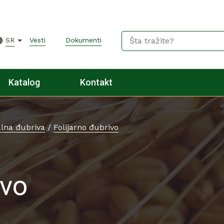
SR
Vesti
Dokumenti
Katalog
Kontakt
lna đubriva
/
Folijarno đubrivo
ivo