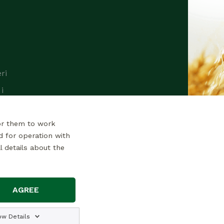
ri
i
or them to work
d for operation with
l details about the
AGREE
e
ara na veb-sajtu
ow Details