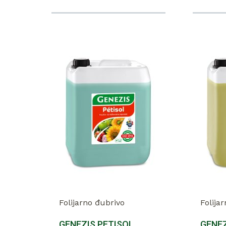
Folijarno đubrivo
Folija
GENEZIS PETISOL
GENEZ