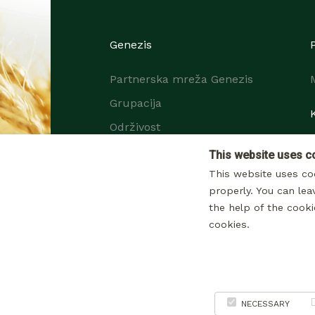
Genezis
Partnerska mreža Genezis
Grupacija
Održivost
Karijera
This website uses c
This website uses co
properly. You can lea
the help of the cooki
cookies.
NECESSARY
Obaveštenje o p