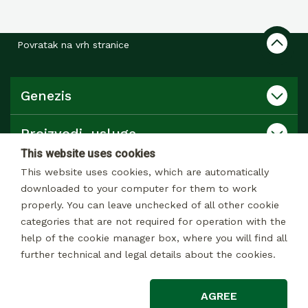
Povratak na vrh stranice
Genezis
Proizvodi, usluge
This website uses cookies
Katalog
This website uses cookies, which are automatically
downloaded to your computer for them to work
properly. You can leave unchecked of all other cookie
Kontakt
categories that are not required for operation with the
help of the cookie manager box, where you will find all
further technical and legal details about the cookies.
© 2026 © 2017 Sva prava zadržana
AGREE