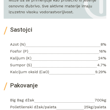
Može da se primenjuje kao prolećno ili jesenje
osnovno đubrivo. Sve aktivne materije imaju
izuzetno visoku vodorastvorljivost.
Sastojci
Azot (N)
8%
Fosfor (P)
16%
Kalijum (K)
24%
Sumpor (S)
4.7%
Kalcijum oksid (CaO)
9.29%
Pakovanje
Big Bag džak
700kg
Polietilenski džak/paleta
25kg/paleta