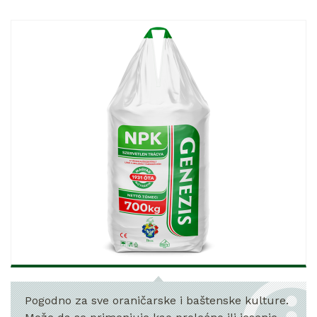
Pogodno za sve oraničarske i baštenske kulture.